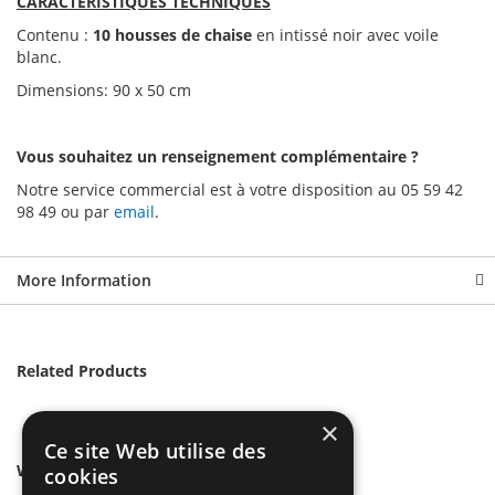
CARACTERISTIQUES TECHNIQUES
Contenu :
10 housses de chaise
en intissé noir avec voile
blanc.
Dimensions: 90 x 50 cm
Vous souhaitez un renseignement complémentaire ?
Notre service commercial est à votre disposition au 05 59 42
98 49 ou par
email
.
More Information
Related Products
×
Ce site Web utilise des
We found other products you might like!
cookies