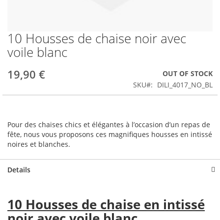
10 Housses de chaise noir avec
Skip
to
voile blanc
the
beginning
19,90 €
OUT OF STOCK
of
the
SKU
DILI_4017_NO_BL
images
gallery
Pour des chaises chics et élégantes à l’occasion d’un repas de
fête, nous vous proposons ces magnifiques housses en intissé
noires et blanches.
Details
10 Housses de chaise en intissé
noir avec voile blanc