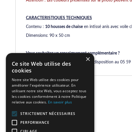
Attention : Les couleurs présentées sur la photo peuvent dif
CARACTERISTIQUES TECHNIQUES
Contenu :
10 housses de chaise
en intissé anis avec voile c
Dimensions: 90 x 50 cm
Vous souhaitez un renseignement complémentaire ?
×
Notre service commercial est à votre disposition au 05 5
Ce site Web utilise des
cookies
Notre site Web utilise des cookies pour
améliorer l'expérience utilisateur. En
Related Products
utilisant notre site Web, vous acceptez tous
les cookies conformément à notre Politique
relative aux cookies.
En savoir plus
We found other products you might like!
STRICTEMENT NÉCESSAIRES
PERFORMANCE
CIBLAGE