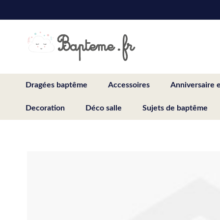
Skip
to
Content
Dragées baptême
Accessoires
Anniversaire 
Decoration
Déco salle
Sujets de baptême
Skip
to
the
end
of
the
images