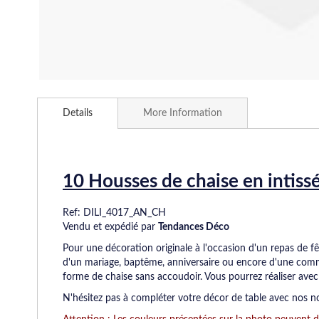
Skip
to
Details
More Information
the
beginning
of
the
images
10 Housses de chaise en intissé
gallery
Ref: DILI_4017_AN_CH
Vendu et expédié par
Tendances Déco
Pour une décoration originale à l'occasion d'un repas de f
d'un mariage, baptême, anniversaire ou encore d'une co
forme de chaise sans accoudoir. Vous pourrez réaliser avec l
N'hésitez pas à compléter votre décor de table avec nos no