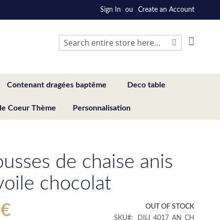
Sign In
Create an Account
My Cart
Search
Search
Contenant dragées baptême
Deco table
de Coeur Thème
Personnalisation
usses de chaise anis
voile chocolat
 €
OUT OF STOCK
SKU
DILI_4017_AN_CH