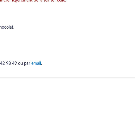
férer légèrement de la teinte réelle.
hocolat.
9 42 98 49 ou par
email
.