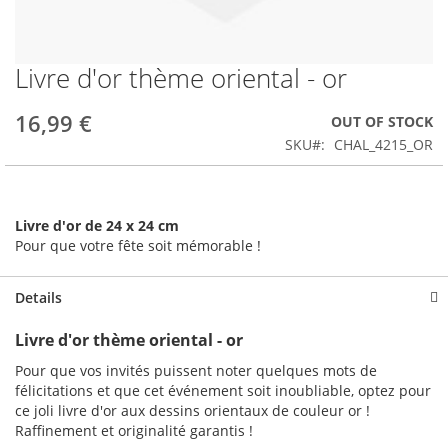
Livre d'or thème oriental - or
Skip
to
the
16,99 €
OUT OF STOCK
beginning
SKU
CHAL_4215_OR
of
the
images
gallery
Livre d'or de 24 x 24 cm
Pour que votre fête soit mémorable !
Details
Livre d'or thème oriental - or
Pour que vos invités puissent noter quelques mots de
félicitations et que cet événement soit inoubliable, optez pour
ce joli livre d'or aux dessins orientaux de couleur or !
Raffinement et originalité garantis !