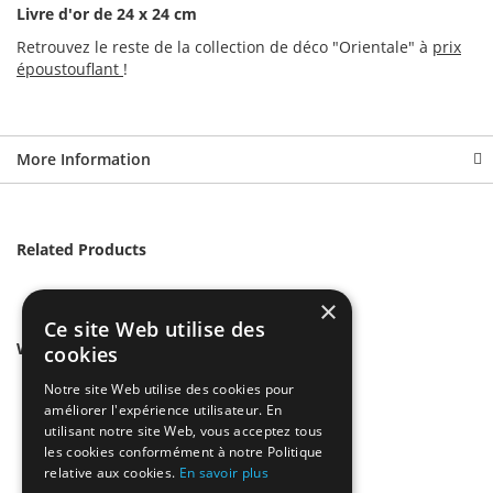
Livre d'or de 24 x 24 cm
Retrouvez le reste de la collection de déco "Orientale" à
prix
époustouflant
!
More Information
Related Products
×
Ce site Web utilise des
We found other products you might like!
cookies
Notre site Web utilise des cookies pour
améliorer l'expérience utilisateur. En
utilisant notre site Web, vous acceptez tous
les cookies conformément à notre Politique
relative aux cookies.
En savoir plus