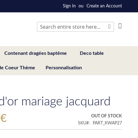
Sign In
Create an Account
My Cart
Search
Search
Contenant dragées baptême
Deco table
de Coeur Thème
Personnalisation
 d'or mariage jacquard
 €
OUT OF STOCK
SKU
PART_KWAP27