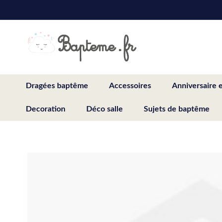
Skip
to
Content
Dragées baptême
Accessoires
Anniversaire 
Decoration
Déco salle
Sujets de baptême
Skip
to
the
end
of
the
images