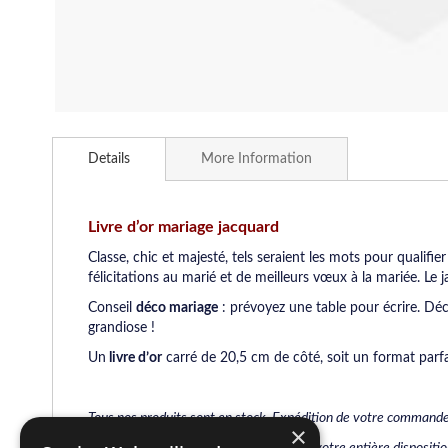
Skip
to
Details
More Information
the
beginning
of
the
Livre d’or mariage jacquard
images
Classe, chic et majesté, tels seraient les mots pour qualifie
gallery
félicitations au marié et de meilleurs vœux à la mariée. Le 
Conseil
déco mariage
: prévoyez une table pour écrire. Dé
grandiose !
Un
livre d’or
carré de 20,5 cm de côté, soit un format parfai
Tous nos produits sont en stock. Expédition de votre commande
×
Pour toute information, nous sommes à votre entière dispositi