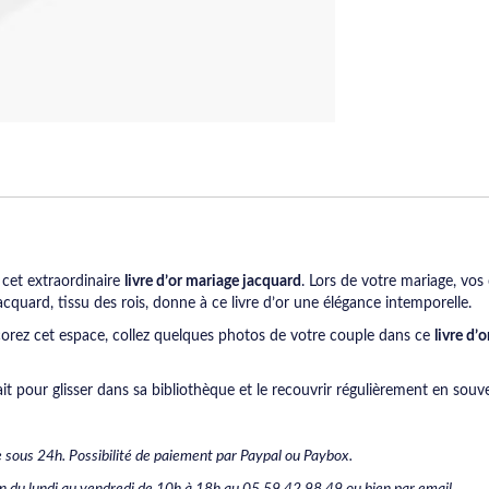
r cet extraordinaire
livre d’or mariage jacquard
. Lors de votre mariage, vos
jacquard, tissu des rois, donne à ce livre d’or une élégance intemporelle.
corez cet espace, collez quelques photos de votre couple dans ce
livre d’
t pour glisser dans sa bibliothèque et le recouvrir régulièrement en souve
 sous 24h. Possibilité de paiement par Paypal ou Paybox.
on du lundi au vendredi de 10h à 18h au 05 59 42 98 49 ou bien par email.