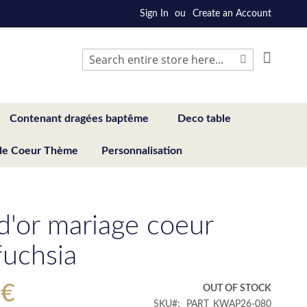
Sign In
Create an Account
My Cart
Search
Search
Contenant dragées baptême
Deco table
de Coeur Thème
Personnalisation
 d'or mariage coeur
fuchsia
 €
OUT OF STOCK
SKU
PART_KWAP26-080