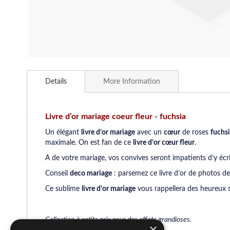
Skip
to
Details
More Information
the
beginning
of
the
Livre d’or mariage coeur fleur - fuchsia
images
Un élégant
livre d’or mariage
avec un
cœur
de roses
fuchs
gallery
maximale. On est fan de ce
livre d’or cœur fleur
.
A de votre mariage, vos convives seront impatients d’y écri
Conseil
deco mariage
: parsemez ce livre d’or de photos des f
Ce sublime
livre d’or mariage
vous rappellera des heureux so
Collection à petits prix pour des effets grandioses.
×