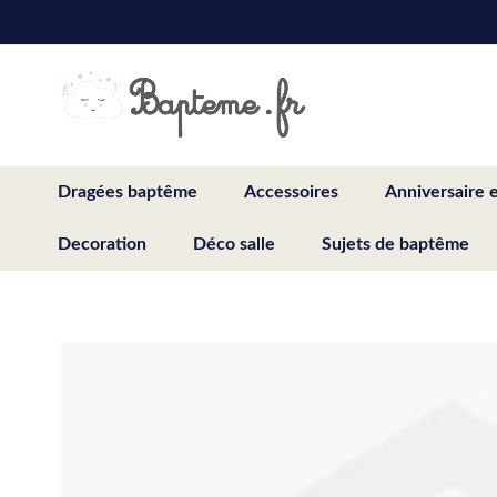
Skip
to
Content
Dragées baptême
Accessoires
Anniversaire 
Decoration
Déco salle
Sujets de baptême
Skip
to
the
end
of
the
images