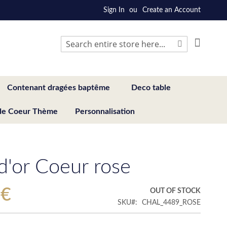
Sign In
Create an Account
My Cart
Search
Search
Contenant dragées baptême
Deco table
de Coeur Thème
Personnalisation
 d'or Coeur rose
 €
OUT OF STOCK
SKU
CHAL_4489_ROSE