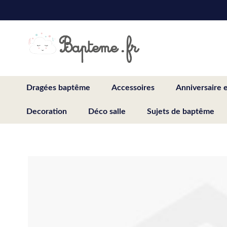
Skip
to
Content
Dragées baptême
Accessoires
Anniversaire 
Decoration
Déco salle
Sujets de baptême
Skip
to
the
end
of
the
images