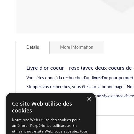
Skip
to
Details
More Information
the
beginning
of
the
Livre d'or coeur - rose (avec deux coeurs de c
images
gallery
Vous êtes donc à la recherche d'un
livre d'or
pour permettre
Stoppez vos recherches, vous êtes sur la bonne page ! No
Vous trouverez également un large choix de stylo et urne de mar
×
Délais de livraison sous 48h00
Ce site Web utilise des
cookies
Notre site Web utilise des cookies pour
améliorer l'expérience utilisateur. En
Related Products
utilisant notre site Web, vous acceptez tous