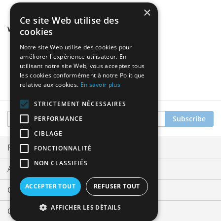
×
Ce site Web utilise des
We found other products you might like!
cookies
Notre site Web utilise des cookies pour
améliorer l'expérience utilisateur. En
utilisant notre site Web, vous acceptez tous
les cookies conformément à notre Politique
relative aux cookies.
En savoir plus
STRICTEMENT NÉCESSAIRES
Sign
Subscribe
PERFORMANCE
Up
CIBLAGE
for
Our
Privacy and Cookie Policy
FONCTIONNALITÉ
Newsletter:
NON CLASSIFIÉS
Advanced Search
ACCEPTER TOUT
REFUSER TOUT
Orders and Returns
AFFICHER LES DÉTAILS
Contact Us