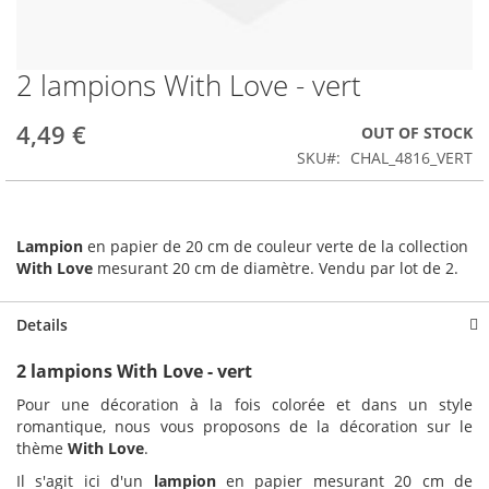
2 lampions With Love - vert
Skip
to
the
4,49 €
OUT OF STOCK
beginning
SKU
CHAL_4816_VERT
of
the
images
gallery
Lampion
en papier de 20 cm de couleur verte de la collection
With Love
mesurant 20 cm de diamètre. Vendu par lot de 2.
Details
2 lampions With Love - vert
Pour une décoration à la fois colorée et dans un style
romantique, nous vous proposons de la décoration sur le
thème
With Love
.
Il s'agit ici d'un
lampion
en papier mesurant 20 cm de