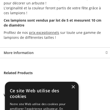
pour décorer un arbuste !
L'originalité et la couleur feront partis de votre fête grâce à
ces lampions !
Ces lampions sont vendus par lot de 5 et mesurent 10 cm
de diamètre
Profitez de nos
prix exceptionnels
sur toute une gamme de
lampions de différentes tailles !
More Information
Related Products
×
Ce site Web utilise des
We found other products you might like!
cookies
Notre site Web utilise des cookies pour
améliorer l'expérience utilisateur. En