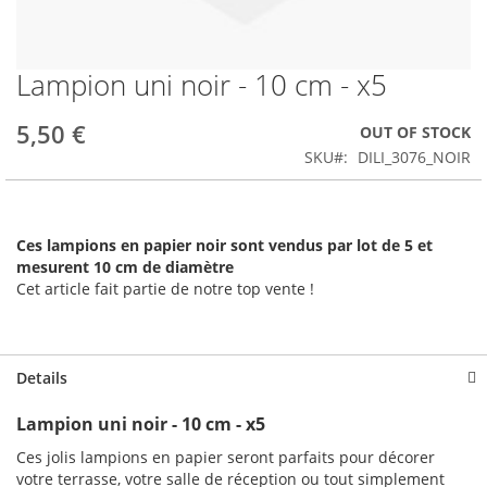
Lampion uni noir - 10 cm - x5
Skip
to
the
5,50 €
OUT OF STOCK
beginning
SKU
DILI_3076_NOIR
of
the
images
gallery
Ces lampions en papier noir sont vendus par lot de 5 et
mesurent 10 cm de diamètre
Cet article fait partie de notre top vente !
Details
Lampion uni noir - 10 cm - x5
Ces jolis lampions en papier seront parfaits pour décorer
votre terrasse, votre salle de réception ou tout simplement