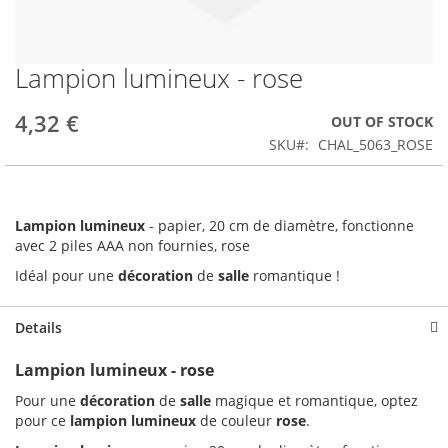
Lampion lumineux - rose
Skip
to
the
4,32 €
OUT OF STOCK
beginning
SKU
CHAL_5063_ROSE
of
the
images
gallery
Lampion lumineux
- papier, 20 cm de diamètre, fonctionne
avec 2 piles AAA non fournies, rose
Idéal pour une
décoration
de
salle
romantique !
Details
Lampion lumineux - rose
Pour une
décoration
de
salle
magique et romantique, optez
pour ce
lampion lumineux
de couleur
rose
.