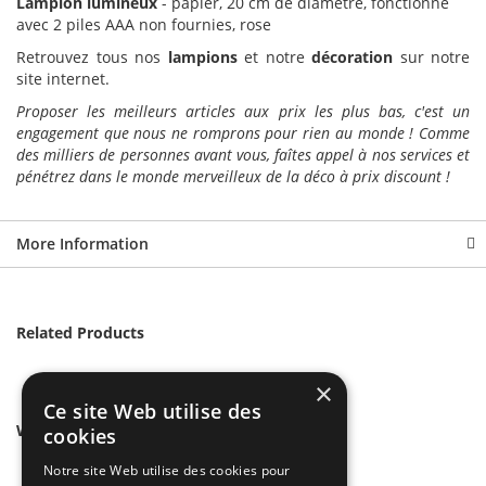
Lampion lumineux
- papier, 20 cm de diamètre, fonctionne
avec 2 piles AAA non fournies, rose
Retrouvez tous nos
lampions
et notre
décoration
sur notre
site internet.
Proposer les meilleurs articles aux prix les plus bas, c'est un
engagement que nous ne romprons pour rien au monde ! Comme
des milliers de personnes avant vous, faîtes appel à nos services et
pénétrez dans le monde merveilleux de la déco à prix discount !
More Information
Related Products
×
Ce site Web utilise des
We found other products you might like!
cookies
Notre site Web utilise des cookies pour