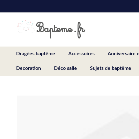
Skip
to
Content
Dragées baptême
Accessoires
Anniversaire 
Decoration
Déco salle
Sujets de baptême
Skip
to
the
end
of
the
images