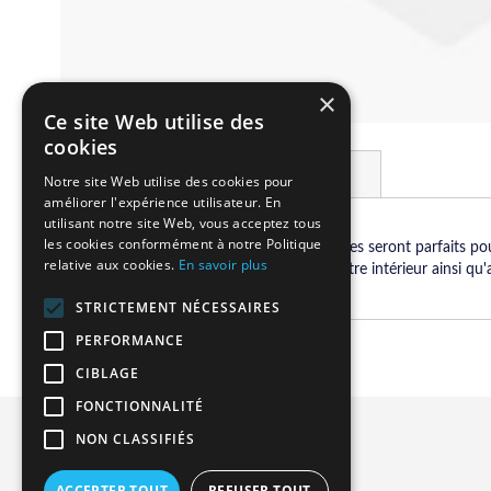
×
Ce site Web utilise des
Skip
cookies
to
Details
More Information
the
Notre site Web utilise des cookies pour
beginning
améliorer l'expérience utilisateur. En
of
utilisant notre site Web, vous acceptez tous
the
les cookies conformément à notre Politique
Ces jolis lampions sous forme de boules seront parfaits p
relative aux cookies.
En savoir plus
images
décoration pourront aussi décorer votre intérieur ainsi qu'
gallery
STRICTEMENT NÉCESSAIRES
PERFORMANCE
CIBLAGE
FONCTIONNALITÉ
Privacy and Cookie Policy
NON CLASSIFIÉS
Advanced Search
ACCEPTER TOUT
REFUSER TOUT