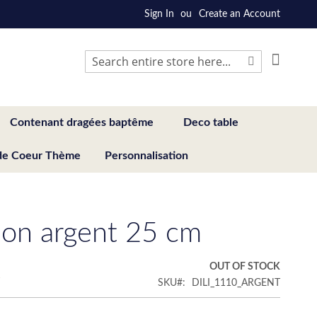
Sign In
Create an Account
My Cart
Search
Search
Contenant dragées baptême
Deco table
de Coeur Thème
Personnalisation
on argent 25 cm
€
OUT OF STOCK
SKU
DILI_1110_ARGENT