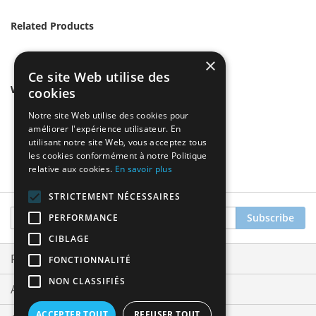
Related Products
×
Ce site Web utilise des
We found other products you might like!
cookies
Notre site Web utilise des cookies pour
améliorer l'expérience utilisateur. En
utilisant notre site Web, vous acceptez tous
les cookies conformément à notre Politique
relative aux cookies.
En savoir plus
STRICTEMENT NÉCESSAIRES
Sign
Subscribe
PERFORMANCE
Up
CIBLAGE
for
Our
Privacy and Cookie Policy
FONCTIONNALITÉ
Newsletter:
NON CLASSIFIÉS
Advanced Search
ACCEPTER TOUT
REFUSER TOUT