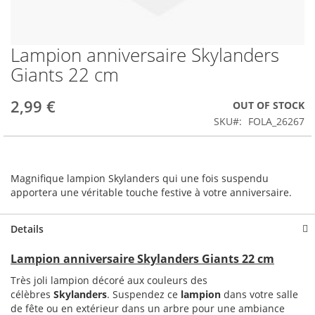
Lampion anniversaire Skylanders
Skip
to
Giants 22 cm
the
beginning
2,99 €
OUT OF STOCK
of
the
SKU
FOLA_26267
images
gallery
Magnifique lampion Skylanders qui une fois suspendu
apportera une véritable touche festive à votre anniversaire.
Details
Lampion anniversaire Skylanders Giants 22 cm
Très joli lampion décoré aux couleurs des
célèbres
Skylanders
. Suspendez ce
lampion
dans votre salle
de fête ou en extérieur dans un arbre pour une ambiance