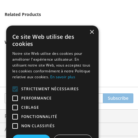
Related Products
×
Ce site Web utilise des
We found other products you might like!
cookies
Notre site Web utilise des cookies pour
améliorer l'expérience utilisateur. En
utilisant notre site Web, vous acceptez tous
les cookies conformément à notre Politique
relative aux cookies.
En savoir plus
STRICTEMENT NÉCESSAIRES
Sign
Subscribe
PERFORMANCE
Up
CIBLAGE
for
Our
Privacy and Cookie Policy
FONCTIONNALITÉ
Newsletter:
NON CLASSIFIÉS
Advanced Search