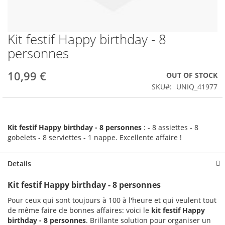
Kit festif Happy birthday - 8
Skip
to
personnes
the
beginning
10,99 €
OUT OF STOCK
of
the
SKU
UNIQ_41977
images
gallery
Kit festif Happy birthday - 8 personnes
: - 8 assiettes - 8
gobelets - 8 serviettes - 1 nappe. Excellente affaire !
Details
Kit festif Happy birthday - 8 personnes
Pour ceux qui sont toujours à 100 à l'heure et qui veulent tout
de même faire de bonnes affaires: voici le
kit festif Happy
birthday - 8 personnes
. Brillante solution pour organiser un