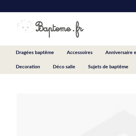
Skip
to
Content
Dragées baptême
Accessoires
Anniversaire 
Decoration
Déco salle
Sujets de baptême
Skip
to
the
end
of
the
images