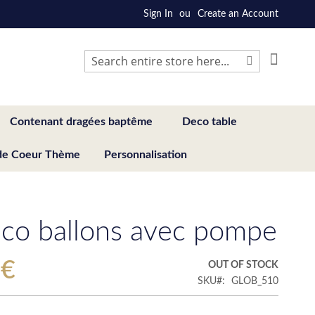
Sign In
Create an Account
My Cart
Search
Search
Contenant dragées baptême
Deco table
de Coeur Thème
Personnalisation
éco ballons avec pompe
 €
OUT OF STOCK
SKU
GLOB_510