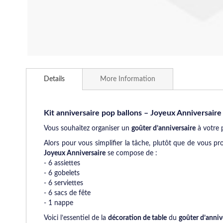
Skip
to
Details
More Information
the
beginning
of
the
Kit anniversaire pop ballons – Joyeux Anniversaire
images
Vous souhaitez organiser un
goûter d’anniversaire
à votre 
gallery
Alors pour vous simplifier la tâche, plutôt que de vous 
Joyeux Anniversaire
se compose de :
- 6 assiettes
- 6 gobelets
- 6 serviettes
- 6 sacs de fête
- 1 nappe
Voici l’essentiel de la
décoration de table
du
goûter d’anniv