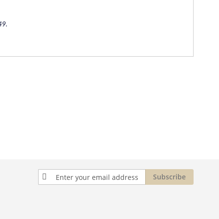
49.
Sign
Subscribe
Up
for
Our
Newsletter: