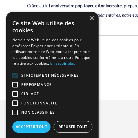
Grâce au
kit anniversaire pop Joyeux Anniversaire
, prépar
Pour des questions ou informations complémentaires, notre équ
×
Ce site Web utilise des
cookies
Notre site Web utilise des cookies pour
améliorer l'expérience utilisateur. En
Related Products
utilisant notre site Web, vous acceptez tous
les cookies conformément à notre Politique
relative aux cookies.
En savoir plus
We found other products you might like!
STRICTEMENT NÉCESSAIRES
PERFORMANCE
CIBLAGE
FONCTIONNALITÉ
Privacy and Cookie Policy
NON CLASSIFIÉS
Advanced Search
ACCEPTER TOUT
REFUSER TOUT
Orders and Returns
Contact Us