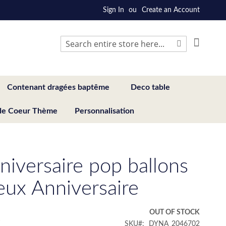
Sign In
Create an Account
My Cart
Search
Search
Contenant dragées baptême
Deco table
de Coeur Thème
Personnalisation
nniversaire pop ballons
eux Anniversaire
€
OUT OF STOCK
SKU
DYNA_2046702