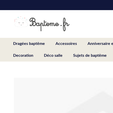
Skip
to
Content
Dragées baptême
Accessoires
Anniversaire 
Decoration
Déco salle
Sujets de baptême
Skip
to
the
end
of
the
images