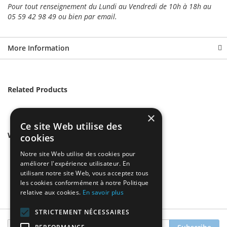
Pour tout renseignement du Lundi au Vendredi de 10h à 18h au
05 59 42 98 49 ou bien par email.
More Information
Related Products
×
Ce site Web utilise des
We found other products you might like!
cookies
Notre site Web utilise des cookies pour
améliorer l'expérience utilisateur. En
utilisant notre site Web, vous acceptez tous
les cookies conformément à notre Politique
relative aux cookies.
En savoir plus
STRICTEMENT NÉCESSAIRES
Sign