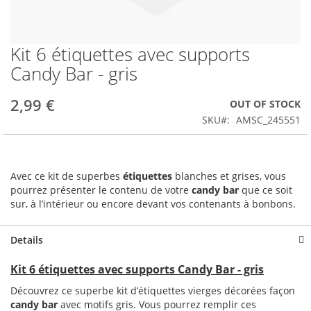
Kit 6 étiquettes avec supports
Skip
to
Candy Bar - gris
the
beginning
2,99 €
OUT OF STOCK
of
the
SKU
AMSC_245551
images
gallery
Avec ce kit de superbes
étiquettes
blanches et grises, vous
pourrez présenter le contenu de votre
candy bar
que ce soit
sur, à l’intérieur ou encore devant vos contenants à bonbons.
Details
Kit 6 étiquettes avec supports Candy Bar - gris
Découvrez ce superbe kit d’étiquettes vierges décorées façon
candy bar
avec motifs gris. Vous pourrez remplir ces