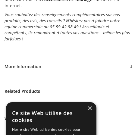
internet.
Vous souhaitez des renseignements complémentaires sur nos
produits, des avis, des conseils ? N’hésitez pas à joindre notre
équipe commerciale au 05 59 42 98 49 ! Accueillants et
compétents, ils répondront à toutes vos questions… même les plus
farfelues !
More Information
Related Products
×
Ce site Web utilise des
We found other products you might like!
cookies
Notre site Web utilise des cookies pour