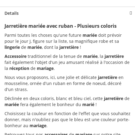
Details
Jarretière mariée avec ruban - Plusieurs coloris
Parmi toutes les choses qu'une future
mariée
doit prévoir
pour le jour J, figure sur la liste, sa magnifique robe et sa
lingerie
de
mariée
, dont la
jarretière
!
Accessoire
traditionnel de la tenue de
mariée
, la
jarretière
fait également l'objet d'un jeu amusant réalisé à l'occasion de
la
réception
de
mariage
.
Nous vous proposons, ici, une jolie et délicate
jarretière
en
mousseline, ornée d'un ruban en forme de noeud, décoré
d'un strass.
Déclinée en deux coloris, blanc et bleu ciel, cette
jarretière
de
mariée
fera également le bonheur du
marié
!
Choisissez la couleur en fonction de l'effet que vous souhaitez
donner, mais n'oubliez pas que le bleu est une couleur porte-
bonheur au
mariage
.
Retrouvez tous nos
accessoires
de
mariage
sur notre site