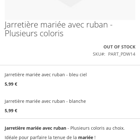
Jarretière mariée avec ruban -
Skip
to
Plusieurs coloris
the
beginning
OUT OF STOCK
of
the
SKU
PART_PDW14
images
gallery
Grouped
product
Jarretière mariée avec ruban - bleu ciel
items
5,99 €
Jarretière mariée avec ruban - blanche
5,99 €
Jarretière mariée avec ruban
- Plusieurs coloris au choix.
Idéale pour parfaire la tenue de la
mariée
!