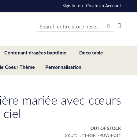
Sign In
Create an Account
My Cart
Search
Search
Contenant dragées baptême
Deco table
de Coeur Thème
Personnalisation
tière mariée avec cœurs
 ciel
€
OUT OF STOCK
SKU
J11-PART-PDW4-011