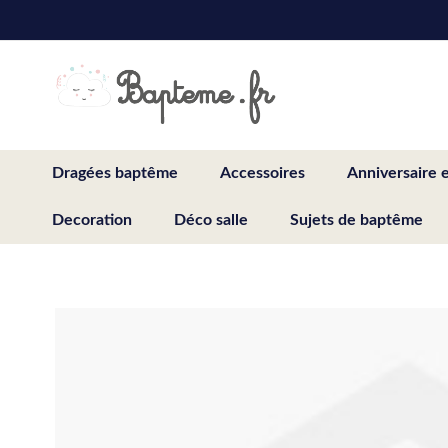
Skip
to
Content
Dragées baptême
Accessoires
Anniversaire 
Decoration
Déco salle
Sujets de baptême
Skip
to
the
end
of
the
images