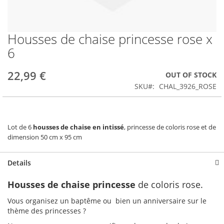
Housses de chaise princesse rose x
Skip
to
6
the
beginning
22,99 €
OUT OF STOCK
of
the
SKU
CHAL_3926_ROSE
images
gallery
Lot de 6
housses de chaise en intissé
, princesse de coloris rose et de
dimension 50 cm x 95 cm
Details
Housses de chaise princesse
de coloris rose.
Vous organisez un baptême ou bien un anniversaire sur le
thème des princesses ?