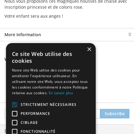
Nous vous proposons ces magifiques housses de chaise avec
inscription princesse et de coloris rose.
Votre enfant sera aux anges !
More Information
×
Ce site Web utilise des
We found other products you might like!
cookies
Notre site Web utilise des cookies pour
améliorer l'expérience utilisateur. En
utilisant notre site Web, vous acceptez tous
les cookies conformément à notre Politique
relative aux cookies.
En savoir plus
STRICTEMENT NÉCESSAIRES
Sign
Subscribe
PERFORMANCE
Up
CIBLAGE
for
Our
Privacy and Cookie Policy
FONCTIONNALITÉ