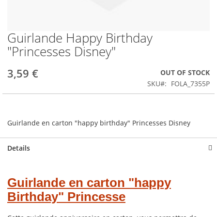
Guirlande Happy Birthday
Skip
to
"Princesses Disney"
the
beginning
3,59 €
OUT OF STOCK
of
the
SKU
FOLA_7355P
images
gallery
Guirlande en carton "happy birthday" Princesses Disney
Details
Guirlande en carton "happy
Birthday" Princesse