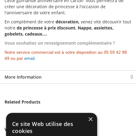
Cette guirlande anniversaire en carton vous permettra de
créer une décoration de princesse à l'occasion de
l'anniversaire de votre enfant.
En complément de votre
décoration,
venez vite découvrir tout
notre
de princesse à prix discount. Nappe, assiettes,
gobelets, cadeaux....
Vous souhaitez un renseignement complémentaire ?
Notre service commercial est à votre disposition au 05 59 42 98
49 ou par
email
.
More Information
Related Products
×
Ce site Web utilise des
We found other products you might like!
cookies