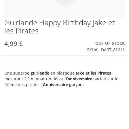
Guirlande Happy Birthday Jake et
Skip
to
les Pirates
the
beginning
4,99 €
OUT OF STOCK
of
the
SKU
DART_82616
images
gallery
Une superbe
guirlande
en plastique
Jake et les Pirates
mesurant 2,3 m pour un décor d’
anniversaire
parfait sur le
thème des pirates !
Anniversaire garçon.