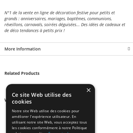
N°1 de la vente en ligne de décoration festive pour petits et
grands : anniversaires, mariages, baptêmes, communions,
réveillons, carnavals, soirées déguisées... Des idées de cadeaux et
de déco tendances à petits prix !
More Information
Related Products
×
Ce site Web utilise des
We found other products you might like!
cookies
Notre site Web utilise des cookies pour
améliorer l'expérience utilisateur. En
utilisant notre site Web, vous acceptez tous
les cookies conformément à notre Politique