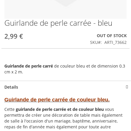
Guirlande de perle carrée - bleu
Skip
to
the
2,99 €
OUT OF STOCK
beginning
SKU
ARTI_73662
of
the
images
gallery
Guirlande de perle carré
de couleur bleu et de dimension 0.3
cm x 2 m.
Details
Guirlande de perle carrée de couleur bleu.
Cette
guirlande de perle carrée et de couleur bleu
vous
permettra de créer une décoration de table mais également
de salle à l'occasion d'un mariage, baptême, anniversaire,
repas de fin d'année mais également pour toute autre