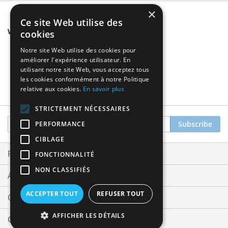
×
Ce site Web utilise des
We found other products you might like!
cookies
Notre site Web utilise des cookies pour
améliorer l'expérience utilisateur. En
utilisant notre site Web, vous acceptez tous
les cookies conformément à notre Politique
relative aux cookies.
En savoir plus
STRICTEMENT NÉCESSAIRES
Sign
Subscribe
PERFORMANCE
Up
CIBLAGE
for
Our
Privacy and Cookie Policy
FONCTIONNALITÉ
Newsletter:
NON CLASSIFIÉS
Advanced Search
ACCEPTER TOUT
REFUSER TOUT
Orders and Returns
AFFICHER LES DÉTAILS
Contact Us