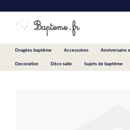
Skip
to
Content
Dragées baptême
Accessoires
Anniversaire 
Decoration
Déco salle
Sujets de baptême
Skip
to
the
end
of
the
images