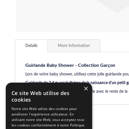
Skip
to
Details
More Information
the
beginning
of
the
Guirlande Baby Shower - Collection Garçon
images
Lors de votre baby shower, utilisez cette jolie guirlande pou
gallery
Guirlande de 2.4 m sur le thème de la naissance d'un petit g
×
Astuce déco
: Décorez toute votre salle avec le reste de l
Ce site Web utilise des
cookies
Notre site Web utilise des cookies pour
améliorer l'expérience utilisateur. En
Related Products
utilisant notre site Web, vous acceptez tous
les cookies conformément à notre Politique