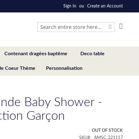
Sign In
Create an Account
My Cart
Search
Search
Contenant dragées baptême
Deco table
de Coeur Thème
Personnalisation
ande Baby Shower -
ction Garçon
€
OUT OF STOCK
SKU
AMSC_221117