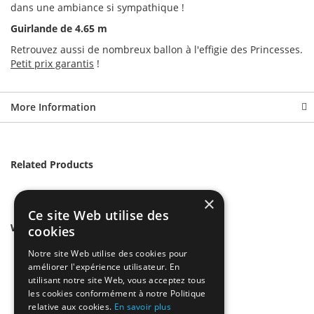
dans une ambiance si sympathique !
Guirlande de 4.65 m
Retrouvez aussi de nombreux ballon à l'effigie des Princesses.
Petit prix garantis
!
More Information
Related Products
×
Ce site Web utilise des
We found other products you might like!
cookies
Notre site Web utilise des cookies pour
améliorer l'expérience utilisateur. En
utilisant notre site Web, vous acceptez tous
les cookies conformément à notre Politique
relative aux cookies.
En savoir plus