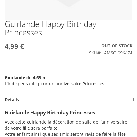
Guirlande Happy Birthday
Skip
to
Princesses
the
beginning
4,99 €
OUT OF STOCK
of
the
SKU
AMSC_996474
images
gallery
Guirlande de 4.65 m
L'indispensable pour un anniversaire Princesses !
Details
Guirlande Happy Birthday Princesses
Avec cette guirlande la décoration de salle de l'anniversaire
de votre fille sera parfaite.
Votre enfant ainsi que ses amis seront ravis de faire la fête