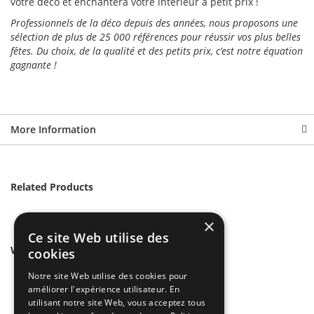
votre déco et enchantera votre intérieur à petit prix !
Professionnels de la déco depuis des années, nous proposons une
sélection de plus de 25 000 références pour réussir vos plus belles
fêtes. Du choix, de la qualité et des petits prix, c’est notre équation
gagnante !
More Information
Related Products
×
Ce site Web utilise des
We found other products you might like!
cookies
Notre site Web utilise des cookies pour
améliorer l'expérience utilisateur. En
utilisant notre site Web, vous acceptez tous