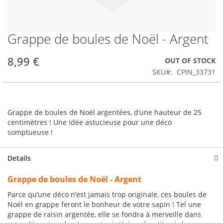
Grappe de boules de Noël - Argent
Skip
to
the
8,99 €
OUT OF STOCK
beginning
SKU
CPIN_33731
of
the
images
gallery
Grappe de boules de Noël argentées, d’une hauteur de 25
centimètres ! Une idée astucieuse pour une déco
somptueuse !
Details
Grappe de boules de Noël - Argent
Parce qu’une déco n’est jamais trop originale, ces boules de
Noël en grappe feront le bonheur de votre sapin ! Tel une
grappe de raisin argentée, elle se fondra à merveille dans