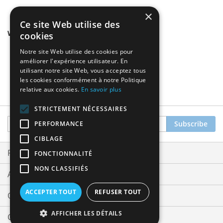
×
Ce site Web utilise des
We found other products you might like!
cookies
Notre site Web utilise des cookies pour
améliorer l'expérience utilisateur. En
utilisant notre site Web, vous acceptez tous
les cookies conformément à notre Politique
relative aux cookies.
En savoir plus
STRICTEMENT NÉCESSAIRES
Sign
Subscribe
PERFORMANCE
Up
CIBLAGE
for
Our
Privacy and Cookie Policy
FONCTIONNALITÉ
Newsletter:
NON CLASSIFIÉS
Advanced Search
ACCEPTER TOUT
REFUSER TOUT
Orders and Returns
AFFICHER LES DÉTAILS
Contact Us