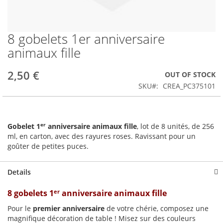
8 gobelets 1er anniversaire
Skip
to
animaux fille
the
beginning
2,50 €
OUT OF STOCK
of
the
SKU
CREA_PC375101
images
gallery
er
Gobelet 1
anniversaire animaux fille
, lot de 8 unités, de 256
ml, en carton, avec des rayures roses. Ravissant pour un
goûter de petites puces.
Details
er
8 gobelets 1
anniversaire animaux fille
Pour le
premier
anniversaire
de votre chérie, composez une
magnifique décoration de table ! Misez sur des couleurs