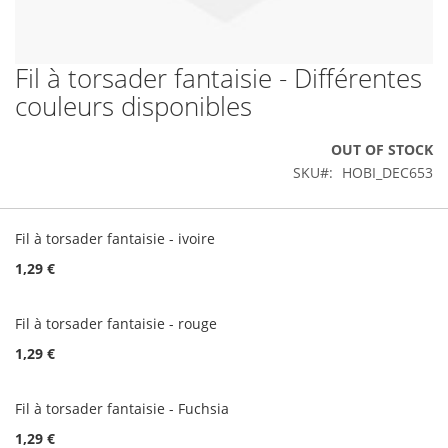
Fil à torsader fantaisie - Différentes
Skip
to
couleurs disponibles
the
beginning
OUT OF STOCK
of
the
SKU
HOBI_DEC653
images
gallery
Grouped
product
Fil à torsader fantaisie - ivoire
items
1,29 €
Fil à torsader fantaisie - rouge
1,29 €
Fil à torsader fantaisie - Fuchsia
1,29 €