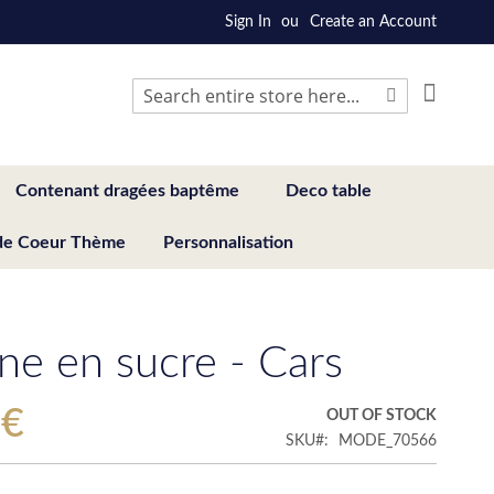
Sign In
Create an Account
My Cart
Search
Search
Contenant dragées baptême
Deco table
de Coeur Thème
Personnalisation
ine en sucre - Cars
 €
OUT OF STOCK
SKU
MODE_70566