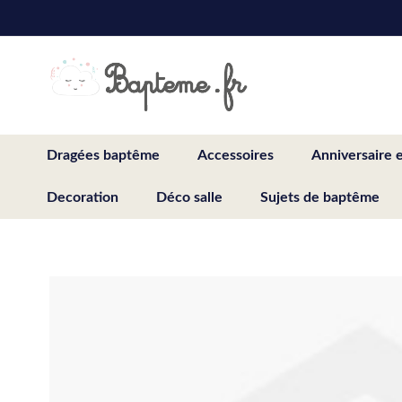
Skip
to
Content
Dragées baptême
Accessoires
Anniversaire 
Decoration
Déco salle
Sujets de baptême
Skip
to
the
end
of
the
images