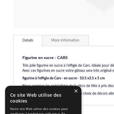
Skip
to
Details
More Information
the
beginning
of
the
Figurine en sucre - CARS
images
Très jolie figurine en sucre à l'effigie de Cars. Idéale pour d
gallery
Avec ces figurines en sucre votre gâteau sera très original
figurine à l'effigie de Cars - en sucre - 10.5 x3.5 x 5 cm
Nous sommes les spécialistes de la déco de fête à prix disc
×
Conseil pâtisserie:
Découvrez un large choix de décors alime
Ce site Web utilise des
cookies
Notre site Web utilise des cookies pour
améliorer l'expérience utilisateur. En