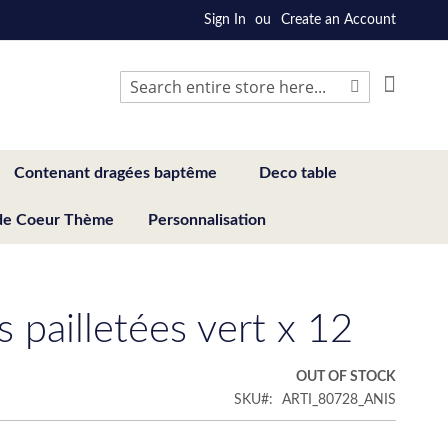
Sign In
Create an Account
My Cart
Search
Search
Contenant dragées baptême
Deco table
de Coeur Thème
Personnalisation
s pailletées vert x 12
€
OUT OF STOCK
SKU
ARTI_80728_ANIS