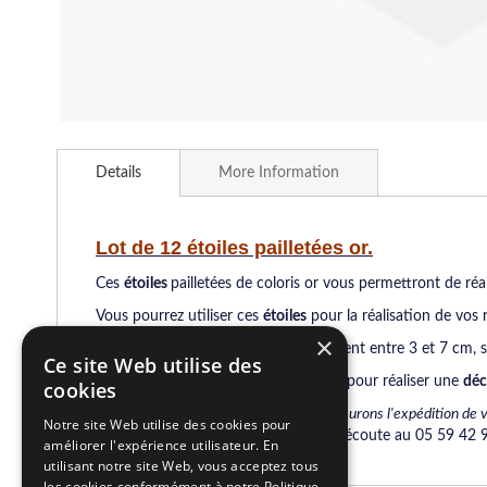
Skip
to
Details
More Information
the
beginning
of
the
Lot de 12 étoiles pailletées or.
images
gallery
Ces
étoiles
pailletées de coloris or vous permettront de réa
Vous pourrez utiliser ces
étoiles
pour la réalisation de vos
×
Cet assortiement de 12
étoiles
mesurent entre 3 et 7 cm, s
Ce site Web utilise des
Découvrez notre boutique
art créatif
pour réaliser une
déc
cookies
Tous nos produits sont en stock, nous assurons l'expédition de 
Notre site Web utilise des cookies pour
Une équipe de conseillers est à votre écoute au 05 59 42
améliorer l'expérience utilisateur. En
utilisant notre site Web, vous acceptez tous
les cookies conformément à notre Politique