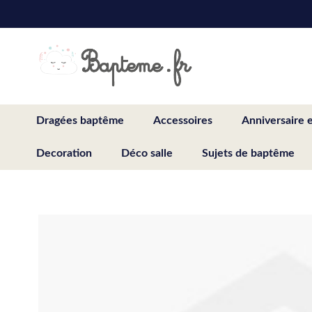
Skip
to
Content
Dragées baptême
Accessoires
Anniversaire 
Decoration
Déco salle
Sujets de baptême
Skip
to
the
end
of
the
images