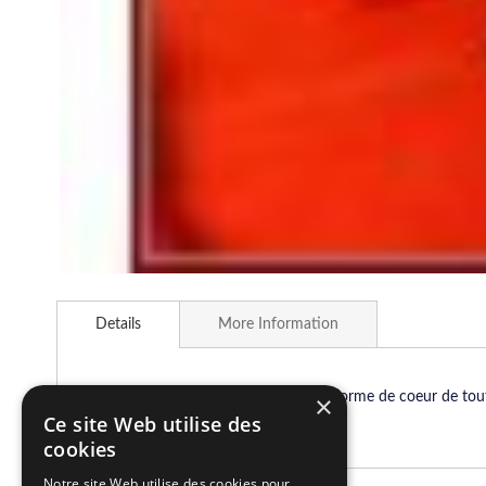
Skip
to
Details
More Information
the
beginning
of
the
Voici une collection d'étiquettes en forme de coeur de tou
×
images
Tous à vos stylos !!!
Ce site Web utilise des
gallery
cookies
Notre site Web utilise des cookies pour