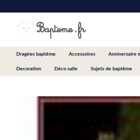
Skip
to
Content
Dragées baptême
Accessoires
Anniversaire 
Decoration
Déco salle
Sujets de baptême
Skip
to
the
end
of
the
images