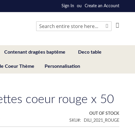
Sign In
Create an Account
My Cart
Search
Search
Contenant dragées baptême
Deco table
de Coeur Thème
Personnalisation
ettes coeur rouge x 50
€
OUT OF STOCK
SKU
DILI_2021_ROUGE