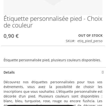
Étiquette personnalisée pied - Choix
Skip
to
de couleur
the
beginning
0,90 €
OUT OF STOCK
of
the
SKU
etiq_pied_perso
images
gallery
Étiquette personnalisée pied, plusieurs couleurs disponibles.
Details
Découvrez nos étiquettes personnalisées pour tous vos
évènements, vous avez la possibilité de choisir les
inscriptions que vous souhaitez. L'étiquette personnalisée est
décorée d'un pied. Plusieurs couleurs sont disponibles :
blanc, bleu, turquoise, rose, rouge ou encore fushcia. Les
étiquettes personnalisées vous permettront de décorer vos