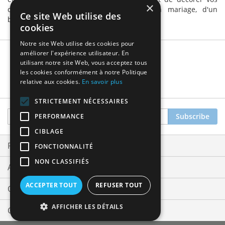
×
contenants à dragées, qu'il s'agisse d'un mariage, d'un
Ce site Web utilise des
baptême ou encore d'une communion.
cookies
Notre site Web utilise des cookies pour
améliorer l'expérience utilisateur. En
utilisant notre site Web, vous acceptez tous
les cookies conformément à notre Politique
relative aux cookies.
En savoir plus
STRICTEMENT NÉCESSAIRES
Sign
Subscribe
PERFORMANCE
Up
CIBLAGE
for
Our
Privacy and Cookie Policy
FONCTIONNALITÉ
Newsletter:
NON CLASSIFIÉS
Advanced Search
ACCEPTER TOUT
REFUSER TOUT
Orders and Returns
AFFICHER LES DÉTAILS
Contact Us