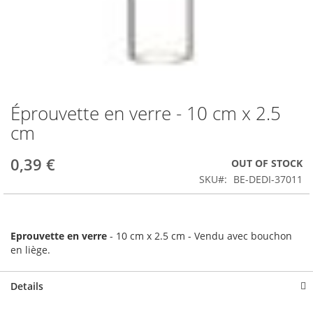
Éprouvette en verre - 10 cm x 2.5
Skip
to
cm
the
beginning
0,39 €
OUT OF STOCK
of
the
SKU
BE-DEDI-37011
images
gallery
Eprouvette en verre
- 10 cm x 2.5 cm - Vendu avec bouchon
en liège.
Details