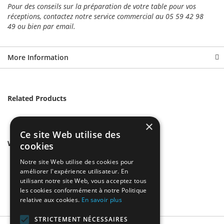
Pour des conseils sur la préparation de votre table pour vos
réceptions, contactez notre service commercial au 05 59 42 98
49 ou bien par email.
More Information
Related Products
×
Ce site Web utilise des
We found other products you might like!
cookies
Notre site Web utilise des cookies pour
améliorer l'expérience utilisateur. En
utilisant notre site Web, vous acceptez tous
les cookies conformément à notre Politique
relative aux cookies.
En savoir plus
STRICTEMENT NÉCESSAIRES