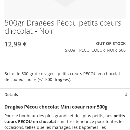
500gr Dragées Pécou petits cœurs
Skip
to
chocolat - Noir
the
beginning
12,99 €
OUT OF STOCK
of
the
SKU
PECO_COEUR_NOIR_500
images
gallery
Boite de 500 gr de dragées petits cœurs PECOU en chocolat
de couleur noire (+/- 500 dragées).
Details
Dragées Pécou chocolat Mini coeur noir 500g
Pour le bonheur des plus grands et des plus petits, nos
petits
cœurs PECOU en chocolat
sont très tendance pour toutes les
occasions, telles que les mariages, les baptêmes, les