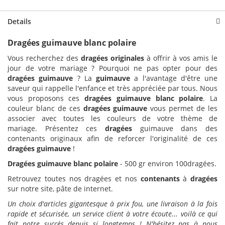
Details
Dragées guimauve blanc polaire
Vous recherchez des
dragées
originales
à offrir à vos amis le
jour de votre mariage ? Pourquoi ne pas opter pour des
dragées
guimauve
? La
guimauve
a l'avantage d'être une
saveur qui rappelle l'enfance et très appréciée par tous. Nous
vous proposons ces
dragées guimauve blanc polaire
. La
couleur blanc de ces
dragées
guimauve
vous permet de les
associer avec toutes les couleurs de votre thème de
mariage. Présentez ces
dragées
guimauve dans des
contenants originaux afin de reforcer l'originalité de ces
dragées
guimauve
!
Dragées guimauve blanc polaire
- 500 gr environ 100dragées.
Retrouvez toutes nos dragées et nos
contenants
à
dragées
sur notre site, pâte de internet.
Un choix d'articles gigantesque à prix fou, une livraison à la fois
rapide et sécurisée, un service client à votre écoute... voilà ce qui
fait notre succès depuis si longtemps ! N'hésitez pas à nous