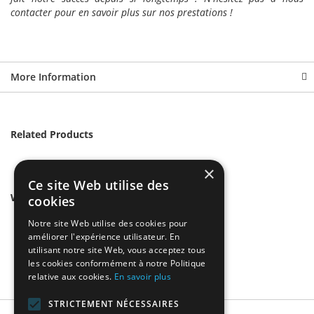
contacter pour en savoir plus sur nos prestations !
More Information
Related Products
×
Ce site Web utilise des
We found other products you might like!
cookies
Notre site Web utilise des cookies pour
améliorer l'expérience utilisateur. En
utilisant notre site Web, vous acceptez tous
les cookies conformément à notre Politique
relative aux cookies.
En savoir plus
STRICTEMENT NÉCESSAIRES