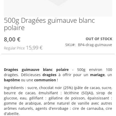
500g Dragées guimauve blanc
Skip
to
polaire
the
beginning
8,00 €
Special
OUT OF STOCK
of
Price
the
SKU
BP4-drag-guimauve
15,99 €
Regular Price
images
gallery
Dragées guimauve blanc polaire
- 500g environ 100
dragées. Délicieuses
dragées
à offrir pour un
mariage
, un
baptême
ou une
communion
!
Ingrédients : sucre, chocolat noir (25%) (pâte de cacao, sucre,
beurre de cacao, émulsifiant : lécithine (SOJA)), sirop de
glucose, eau, gélifiant : gélatine de poisson, épaississant :
gomme de arabique, arôme naturel de vanille avec autres
arômes naturels, agents d'enrobage : cire de carnauba, cire
d'abeille.