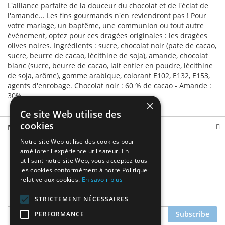
L'alliance parfaite de la douceur du chocolat et de l'éclat de
l'amande... Les fins gourmands n'en reviendront pas ! Pour
votre mariage, un baptême, une communion ou tout autre
événement, optez pour ces dragées originales : les dragées
olives noires. Ingrédients : sucre, chocolat noir (pate de cacao,
sucre, beurre de cacao, lécithine de soja), amande, chocolat
blanc (sucre, beurre de cacao, lait entier en poudre, lécithine
de soja, arôme), gomme arabique, colorant E102, E132, E153,
agents d'enrobage. Chocolat noir : 60 % de cacao - Amande :
30%.
×
Ce site Web utilise des
cookies
More Information
Notre site Web utilise des cookies pour
améliorer l'expérience utilisateur. En
utilisant notre site Web, vous acceptez tous
les cookies conformément à notre Politique
relative aux cookies.
En savoir plus
STRICTEMENT NÉCESSAIRES
Sign
Subscribe
PERFORMANCE
Up