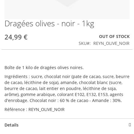
Dragées olives - noir - 1kg
Skip
to
the
24,99 €
OUT OF STOCK
beginning
SKU
REYN_OLIVE_NOIR
of
the
images
gallery
Boîte de 1 kilo de dragées olives noires.
Ingrédients : sucre, chocolat noir (pate de cacao, sucre, beurre
de cacao, lécithine de soja), amande, chocolat blanc (sucre,
beurre de cacao, lait entier en poudre, lécithine de soja,
arôme), gomme arabique, colorant E102, E132, E153, agents
d'enrobage. Chocolat noir : 60 % de cacao - Amande : 30%.
Référence : REYN_OLIVE_NOIR
Details