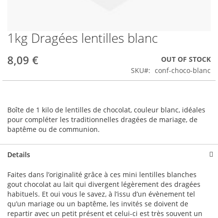
1kg Dragées lentilles blanc
Skip
to
the
8,09 €
OUT OF STOCK
beginning
SKU
conf-choco-blanc
of
the
images
gallery
Boîte de 1 kilo de lentilles de chocolat, couleur blanc, idéales
pour compléter les traditionnelles dragées de mariage, de
baptême ou de communion.
Details
Faites dans l’originalité grâce à ces mini lentilles blanches
gout chocolat au lait qui divergent légèrement des dragées
habituels. Et oui vous le savez, à l’issu d’un évènement tel
qu’un mariage ou un baptême, les invités se doivent de
repartir avec un petit présent et celui-ci est très souvent un