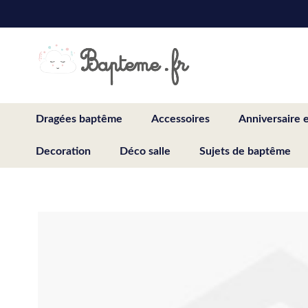
Skip
to
Content
Dragées baptême
Accessoires
Anniversaire 
Decoration
Déco salle
Sujets de baptême
Skip
to
the
end
of
the
images