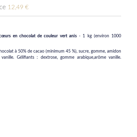
ice
12,49 €
cœurs en chocolat de couleur vert anis
- 1 kg (environ 1000
chocolat à 50% de cacao (minimum 45 %), sucre, gomme, amidon
vanille. Gélifiants : dextrose, gomme arabique,arôme vanille.