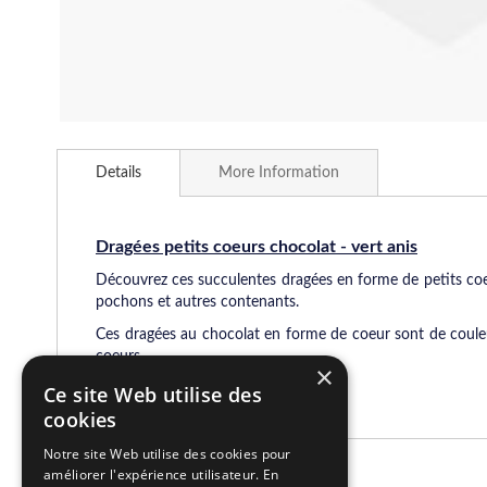
Skip
to
Details
More Information
the
beginning
of
the
Dragées petits coeurs chocolat - vert anis
images
Découvrez ces succulentes dragées en forme de petits coeur
gallery
pochons et autres contenants.
Ces dragées au chocolat en forme de coeur sont de couleu
coeurs.
×
Ce site Web utilise des
cookies
Notre site Web utilise des cookies pour
améliorer l'expérience utilisateur. En
Related Products