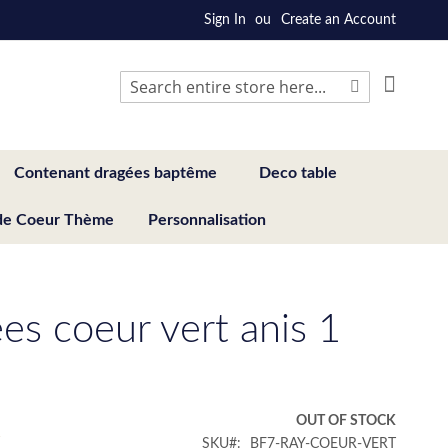
Sign In
Create an Account
My Cart
Search
Search
Contenant dragées baptême
Deco table
de Coeur Thème
Personnalisation
es coeur vert anis 1
€
OUT OF STOCK
SKU
BF7-RAY-COEUR-VERT