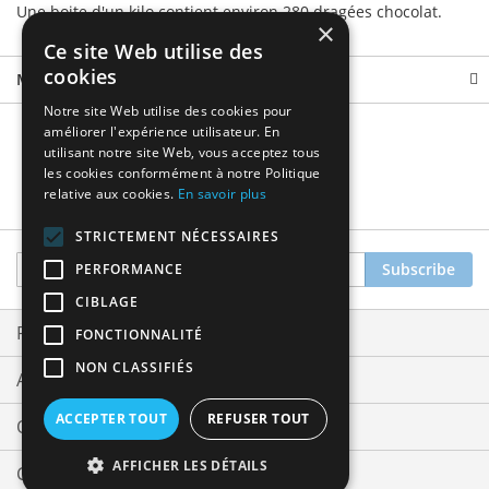
Une boite d'un kilo contient environ 280 dragées chocolat.
×
Ce site Web utilise des
cookies
More Information
Notre site Web utilise des cookies pour
améliorer l'expérience utilisateur. En
utilisant notre site Web, vous acceptez tous
les cookies conformément à notre Politique
relative aux cookies.
En savoir plus
STRICTEMENT NÉCESSAIRES
Sign
Subscribe
PERFORMANCE
Up
CIBLAGE
for
Our
Privacy and Cookie Policy
FONCTIONNALITÉ
Newsletter:
NON CLASSIFIÉS
Advanced Search
ACCEPTER TOUT
REFUSER TOUT
Orders and Returns
AFFICHER LES DÉTAILS
Contact Us