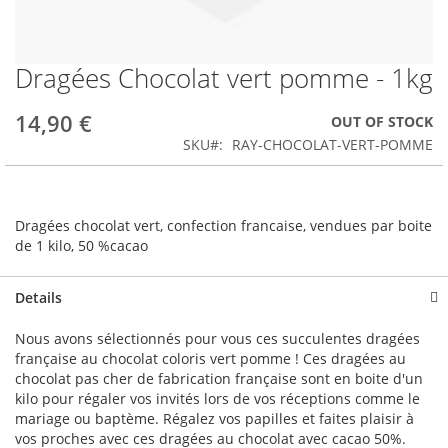
Dragées Chocolat vert pomme - 1kg
Skip
to
the
14,90 €
OUT OF STOCK
beginning
SKU
RAY-CHOCOLAT-VERT-POMME
of
the
images
gallery
Dragées chocolat vert, confection francaise, vendues par boite
de 1 kilo, 50 %cacao
Details
Nous avons sélectionnés pour vous ces succulentes dragées
française au chocolat coloris vert pomme ! Ces dragées au
chocolat pas cher de fabrication française sont en boite d'un
kilo pour régaler vos invités lors de vos réceptions comme le
mariage ou baptème. Régalez vos papilles et faites plaisir à
vos proches avec ces dragées au chocolat avec cacao 50%.