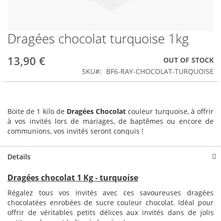
Dragées chocolat turquoise 1kg
Skip
to
the
13,90 €
OUT OF STOCK
beginning
SKU
BF6-RAY-CHOCOLAT-TURQUOISE
of
the
images
gallery
Boite de 1 kilo de
Dragées Chocolat
couleur turquoise, à offrir
à vos invités lors de mariages, de baptêmes ou encore de
communions, vos invités seront conquis !
Details
Dragées chocolat 1 Kg - turquoise
Régalez tous vos invités avec ces savoureuses dragées
chocolatées enrobées de sucre couleur chocolat. Idéal pour
offrir de véritables petits délices aux invités dans de jolis