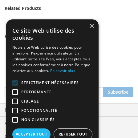
Related Products
×
Ce site Web utilise des
We found other products you might like!
cookies
Notre site Web utilise des cookies pour
améliorer l'expérience utilisateur. En
utilisant notre site Web, vous acceptez tous
les cookies conformément à notre Politique
relative aux cookies.
En savoir plus
STRICTEMENT NÉCESSAIRES
Sign
Subscribe
PERFORMANCE
Up
CIBLAGE
for
Our
Privacy and Cookie Policy
FONCTIONNALITÉ
Newsletter:
NON CLASSIFIÉS
Advanced Search
ACCEPTER TOUT
REFUSER TOUT
Orders and Returns