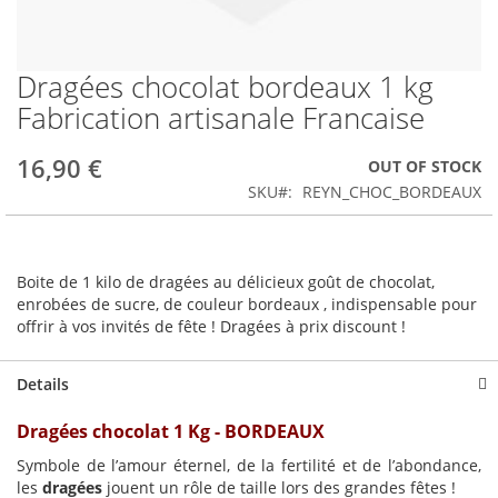
Dragées chocolat bordeaux 1 kg
Skip
to
Fabrication artisanale Francaise
the
beginning
16,90 €
OUT OF STOCK
of
the
SKU
REYN_CHOC_BORDEAUX
images
gallery
Boite de 1 kilo de dragées au délicieux goût de chocolat,
enrobées de sucre, de couleur bordeaux , indispensable pour
offrir à vos invités de fête ! Dragées à prix discount !
Details
Dragées chocolat 1 Kg - BORDEAUX
Symbole de l’amour éternel, de la fertilité et de l’abondance,
les
dragées
jouent un rôle de taille lors des grandes fêtes !