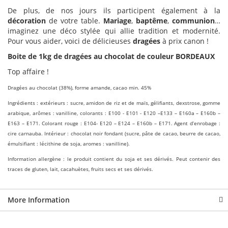
De plus, de nos jours ils participent également à la
décoration
de votre table.
Mariage
,
baptême
,
communion
…
imaginez une déco stylée qui allie tradition et modernité.
Pour vous aider, voici de délicieuses
dragées
à prix canon !
Boite de 1kg de dragées au chocolat de couleur BORDEAUX
Top affaire !
Dragées au chocolat (38%), forme amande, cacao min. 45%
Ingrédients : extérieurs : sucre, amidon de riz et de maïs, gélifiants, dexstrose, gomme
arabique, arômes : vanilline, colorants : E100 - E101 - E120 –E133 – E160a – E160b –
E163 – E171. Colorant rouge : E104- E120 – E124 – E160b – E171. Agent d’enrobage :
cire carnauba. Intérieur : chocolat noir fondant (sucre, pâte de cacao, beurre de cacao,
émulsifiant : lécithine de soja, aromes : vanilline).
Information allergène : le produit contient du soja et ses dérivés. Peut contenir des
traces de gluten, lait, cacahuètes, fruits secs et ses dérivés.
More Information