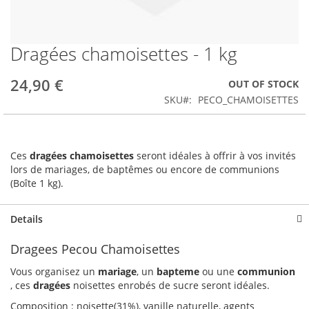
Dragées chamoisettes - 1 kg
Skip
to
the
24,90 €
OUT OF STOCK
beginning
SKU
PECO_CHAMOISETTES
of
the
images
gallery
Ces
dragées chamoisettes
seront idéales à offrir à vos invités
lors de mariages, de baptêmes ou encore de communions
(Boîte 1 kg).
Details
Dragees Pecou Chamoisettes
Vous organisez un
mariage
, un
bapteme
ou une
communion
, ces
dragées
noisettes enrobés de sucre seront idéales.
Composition : noisette(31%), vanille naturelle, agents