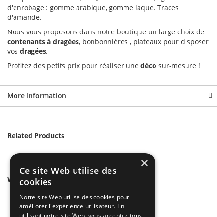
d'enrobage : gomme arabique, gomme laque. Traces
d'amande.
Nous vous proposons dans notre boutique un large choix de
contenants à dragées
, bonbonnières , plateaux pour disposer
vos
dragées
.
Profitez des petits prix pour réaliser une
déco
sur-mesure !
More Information
Related Products
×
Ce site Web utilise des
We found other products you might like!
cookies
Notre site Web utilise des cookies pour
améliorer l'expérience utilisateur. En
utilisant notre site Web, vous acceptez tous