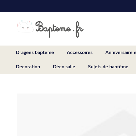
Skip
to
Content
Dragées baptême
Accessoires
Anniversaire 
Decoration
Déco salle
Sujets de baptême
Skip
to
the
end
of
the
images