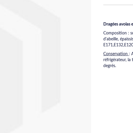
Dragées avolas e
Composition : s
d'abeille, épaiss
E171,E132,E120.
Conservation
: 
réfrigérateur, l
degrés.