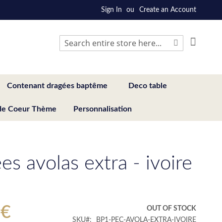
Sign In
Create an Account
My Cart
Search
Search
Contenant dragées baptême
Deco table
de Coeur Thème
Personnalisation
es avolas extra - ivoire
 €
OUT OF STOCK
SKU
BP1-PEC-AVOLA-EXTRA-IVOIRE