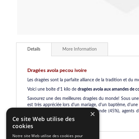
Skip
to
Details
More Information
the
beginning
of
the
Dragées avola pecou ivoire
images
Les dragées sont la parfaite alliance de la tradition et du
gallery
Voici une boite d’1 kilo de
dragées avola aux amandes de co
Savourez une des meilleures dragées du monde! Sous une cou
est très appréciée lors d'un mariage, d'un baptême, d'un
convives ! Composition : sucre, amande (45%), agents d'e
×
noisette.
Ce site Web utilise des
cookies
Notre site Web utilise des cookies pour