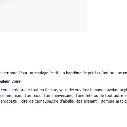
 modernisme. Pour un
mariage
festif, un
baptême
de petit enfant ou une
c
uleur ivoire
che de sucre tout en finesse, vous découvrirez l'amande avolas, originair
e communion, d'un pacs, d'un anniversaire, d'une fête ou de tout autre
nrobage : cire de carnauba,cire d'abeille, épaississant : gomme arabiqu