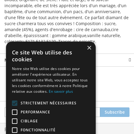
incomparable, elle est très appréciée lors d'un mariage, d'un
baptême, d'une communion, d'un pacs, d'un anniversaire,
d'une fête ou de tout autre évènement. Ce parfait diamant de
sucre charmera tous vos convives ! Composition : sucre,
amande (45%), agents d'enrobage : cire de carnauba,cire
d'abeille, épaississant : gomme arabique,vanille naturelle,
colorants: E171,E132,E120. Traces de noisette.
×
Ce site Web utilise des
cookies
More Information
Notre site Web utilise des cookies pour
améliorer l'expérience utilisateur. En
utilisant notre site Web, vous acceptez tous
les cookies conformément à notre Politique
relative aux cookies.
En savoir plus
STRICTEMENT NÉCESSAIRES
Sign
Subscribe
PERFORMANCE
Up
CIBLAGE
for
Our
Privacy and Cookie Policy
FONCTIONNALITÉ
Newsletter: