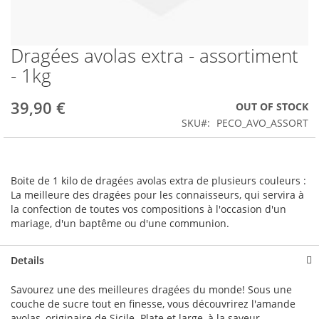
Dragées avolas extra - assortiment
Skip
to
- 1kg
the
beginning
39,90 €
OUT OF STOCK
of
the
SKU
PECO_AVO_ASSORT
images
gallery
Boite de 1 kilo de dragées avolas extra de plusieurs couleurs :
La meilleure des dragées pour les connaisseurs, qui servira à
la confection de toutes vos compositions à l'occasion d'un
mariage, d'un baptême ou d'une communion.
Details
Savourez une des meilleures dragées du monde! Sous une
couche de sucre tout en finesse, vous découvrirez l'amande
avolas, originaire de Sicile. Plate et large, à la saveur