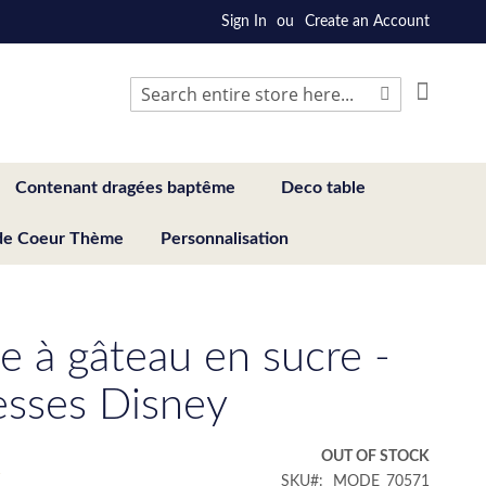
Sign In
Create an Account
My Cart
Search
Search
Contenant dragées baptême
Deco table
de Coeur Thème
Personnalisation
e à gâteau en sucre -
esses Disney
€
OUT OF STOCK
SKU
MODE_70571