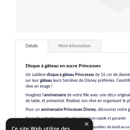
Skip
to
Details
More Information
the
beginning
of
the
Disque à gâteau en sucre Princesses
images
Un sublime
disque à gâteau
Princesses
de 16 cm de diamètr
gallery
sur leur
gâteau
leurs héroïnes de Disney préférées. Cendril
rêve en image !
Imaginez l’
anniversaire
de votre fille avec une déco origina
de table, et présentoir. Réalisez son rêve en organisant le 
Pour un
anniversaire Princesses Disney
, découvrez notre 
Nouvelle collection à petits prix ! Livraison rapide et garantie
×
Une équipe de conseillers spécialisés, disponibles du lundi au 
Ce site Web utilise des