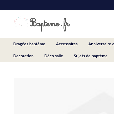
Skip
to
Content
Dragées baptême
Accessoires
Anniversaire 
Decoration
Déco salle
Sujets de baptême
Skip
to
the
end
of
the
images