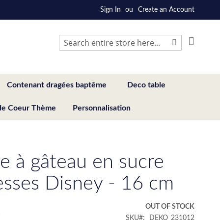
Sign In
Create an Account
My Cart
Search
Search
Contenant dragées baptême
Deco table
de Coeur Thème
Personnalisation
e à gâteau en sucre
esses Disney - 16 cm
€
OUT OF STOCK
SKU
DEKO_231012