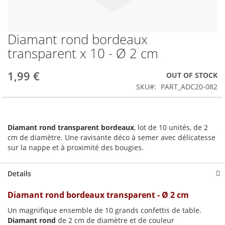
Diamant rond bordeaux
Skip
to
transparent x 10 - Ø 2 cm
the
beginning
1,99 €
OUT OF STOCK
of
the
SKU
PART_ADC20-082
images
gallery
Diamant rond transparent bordeaux
, lot de 10 unités, de 2
cm de diamètre. Une ravisante déco à semer avec délicatesse
sur la nappe et à proximité des bougies.
Details
Diamant rond bordeaux transparent - Ø 2 cm
Un magnifique ensemble de 10 grands confettis de table.
Diamant rond
de 2 cm de diamètre et de couleur