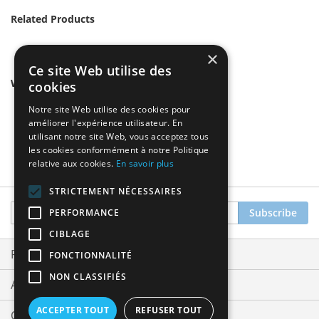
Related Products
×
Ce site Web utilise des
We found other products you might like!
cookies
Notre site Web utilise des cookies pour
améliorer l'expérience utilisateur. En
utilisant notre site Web, vous acceptez tous
les cookies conformément à notre Politique
relative aux cookies.
En savoir plus
STRICTEMENT NÉCESSAIRES
Sign
Subscribe
PERFORMANCE
Up
CIBLAGE
for
Our
Privacy and Cookie Policy
FONCTIONNALITÉ
Newsletter:
NON CLASSIFIÉS
Advanced Search
ACCEPTER TOUT
REFUSER TOUT
Orders and Returns