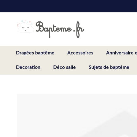
Skip
to
Content
Dragées baptême
Accessoires
Anniversaire 
Decoration
Déco salle
Sujets de baptême
Skip
to
the
end
of
the
images