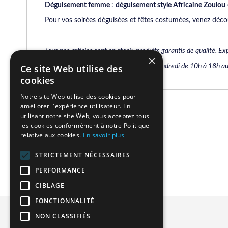
Déguisement femme
:
déguisement style Africaine Zoulou
Pour vos soirées déguisées et fêtes costumées, venez décou
Tous nos
articles sont en stock, produits garantis de qualité. 
×
Pour tout renseignement du Lundi au Vendredi de 10h à 18h au
Ce site Web utilise des
cookies
Notre site Web utilise des cookies pour
améliorer l'expérience utilisateur. En
Related Products
utilisant notre site Web, vous acceptez tous
les cookies conformément à notre Politique
relative aux cookies.
En savoir plus
We found other products you might like!
STRICTEMENT NÉCESSAIRES
PERFORMANCE
CIBLAGE
FONCTIONNALITÉ
Privacy and Cookie Policy
NON CLASSIFIÉS
Advanced Search