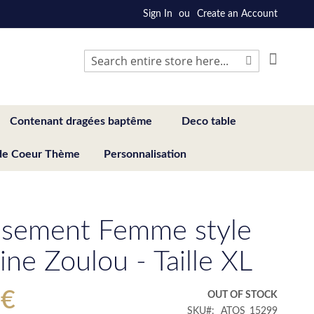
Sign In
Create an Account
My Cart
Search
Search
Contenant dragées baptême
Deco table
de Coeur Thème
Personnalisation
sement Femme style
ine Zoulou - Taille XL
 €
OUT OF STOCK
SKU
ATOS_15299