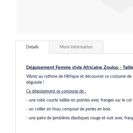
Skip
to
Details
More Information
the
beginning
of
the
Déguisement Femme style Africaine Zoulou - Taill
images
Vibrez au rythme de l'Afrique et découvrez ce costume de f
gallery
déguisée !
Ce déguisement se compose de :
- une robe courte taillée en pointes avec franges sur le co
- un collier en tissu composé de perles en bois
- une paire de jambières élastiques rouge et noir avec fran