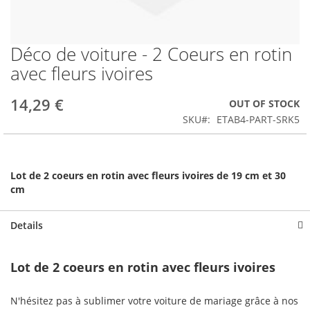
Déco de voiture - 2 Coeurs en rotin
Skip
to
avec fleurs ivoires
the
beginning
14,29 €
OUT OF STOCK
of
the
SKU
ETAB4-PART-SRK5
images
gallery
Lot de 2 coeurs en rotin avec fleurs ivoires de 19 cm et 30
cm
Details
Lot de 2 coeurs en rotin avec fleurs ivoires
N'hésitez pas à sublimer votre voiture de mariage grâce à nos