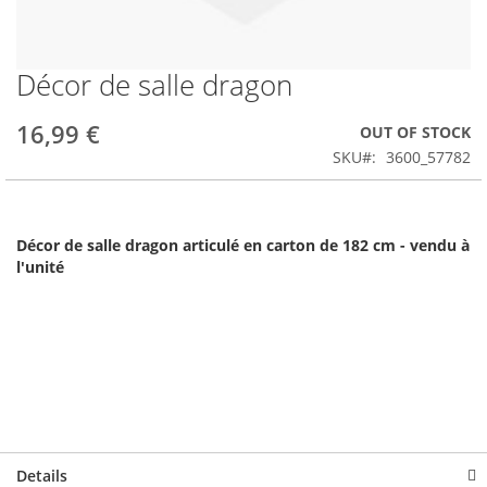
Décor de salle dragon
Skip
to
the
16,99 €
OUT OF STOCK
beginning
SKU
3600_57782
of
the
images
gallery
Décor de salle dragon articulé en carton de 182 cm - vendu à
l'unité
Details