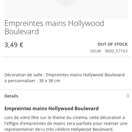
Empreintes mains Hollywood
Skip
to
Boulevard
the
beginning
3,49 €
OUT OF STOCK
of
the
SKU
3600_57163
images
gallery
Décoration de salle : Empreintes mains Hollywood Boulevard
à personnaliser - 30 x 38 cm
Details
Empreintes mains Hollywood Boulevard
Lors de votre fête sur le thème du cinéma, cette décoration à
l'effigie d'empreintes de mains sera parfaite pour réaliser une
représentation de=u très célèbre Hollywood Boulevard.