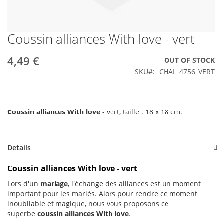
Coussin alliances With love - vert
Skip
to
the
4,49 €
OUT OF STOCK
beginning
SKU
CHAL_4756_VERT
of
the
images
gallery
Coussin alliances With love
- vert, taille : 18 x 18 cm.
Details
Coussin alliances With love - vert
Lors d'un
mariage
, l'échange des alliances est un moment
important pour les mariés. Alors pour rendre ce moment
inoubliable et magique, nous vous proposons ce
superbe
coussin alliances With love
.